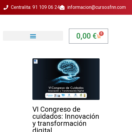
Centralita: 91 109 06 24
informacion@cursosfnn.com
0
0,00
€
VI Congreso de
cuidados: Innovación
y transformación
digital